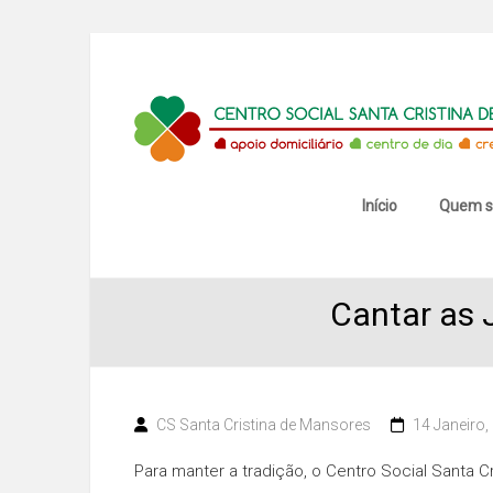
Skip
to
content
Centro
Social
Santa
Início
Quem 
Cristina
Cantar as 
de
Mansores
CS Santa Cristina de Mansores
14 Janeiro,
Para manter a tradição, o Centro Social Santa C