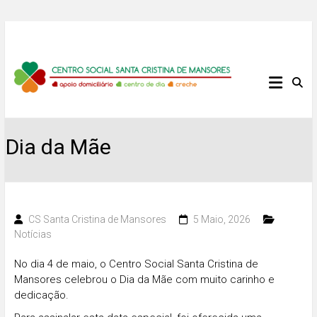
Skip
to
content
Centro
Social
Santa
Dia da Mãe
Cristina
de
CS Santa Cristina de Mansores
5 Maio, 2026
Mansores
Notícias
No dia 4 de maio, o
Centro Social Santa Cristina de
Mansores
celebrou o
Dia da Mãe
com muito carinho e
dedicação.