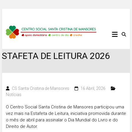
Skip
to
content
Centro
Social
ESTAFETA DE LEITURA 2026
Santa
Cristina
de
CS Santa Cristina de Mansores
16 Abril, 2026
Notícias
Mansores
O
Centro Social Santa Cristina de Mansores
participou uma
vez mais na Estafeta de Leitura, iniciativa promovida durante
o mês de abril para assinalar o
Dia Mundial do Livro e do
Direito de Autor
.