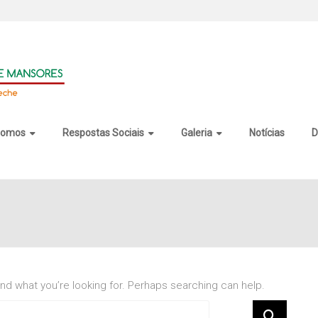
somos
Respostas Sociais
Galeria
Notícias
D
ind what you’re looking for. Perhaps searching can help.