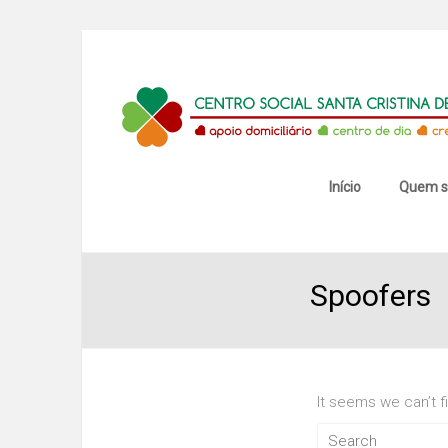
Skip
to
content
Centro
Social
Santa
Início
Quem 
Cristina
de
Spoofers
Mansores
It seems we can’t f