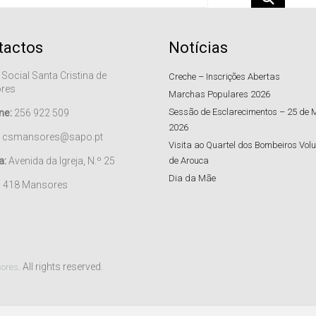
tactos
Notícias
 Social Santa Cristina de
Creche – Inscrições Abertas
res
Marchas Populares 2026
Sessão de Esclarecimentos – 25 de 
ne:
256 922 509
2026
csmansores@sapo.pt
Visita ao Quartel dos Bombeiros Volu
a:
Avenida da Igreja, N.º 25
de Arouca
Dia da Mãe
– 418 Mansores
. All rights reserved.
sores