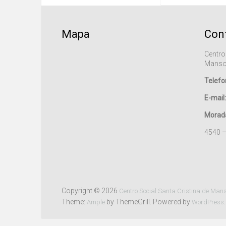
Mapa
Con
Centro
Manso
Telefo
E-mail:
Morad
4540 
Copyright © 2026
Centro Social Santa Cristina de Man
Theme:
by ThemeGrill. Powered by
.
Ample
WordPress