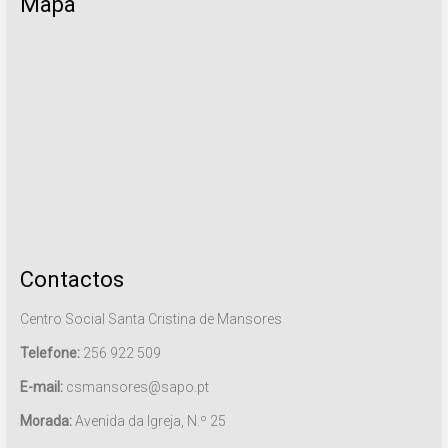
Mapa
Contactos
Centro Social Santa Cristina de Mansores
Telefone:
256 922 509
E-mail:
csmansores@sapo.pt
Morada:
Avenida da Igreja, N.º 25