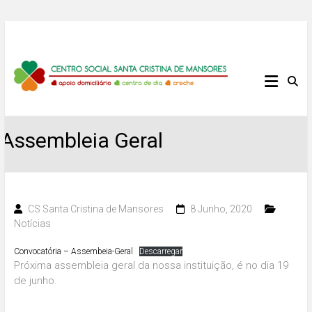
Skip
to
content
Centro
Social
Santa
Assembleia Geral
Cristina
de
CS Santa Cristina de Mansores
8 Junho, 2020
Notícias
Mansores
Convocatória – Assembeia-Geral
Descarregar
Próxima assembleia geral da nossa instituição, é no dia 19
de junho.