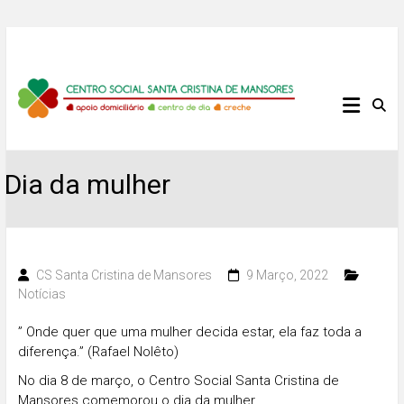
Skip
to
content
Centro
Social
Santa
Dia da mulher
Cristina
de
CS Santa Cristina de Mansores
9 Março, 2022
Notícias
Mansores
” Onde quer que uma mulher decida estar, ela faz toda a
diferença.” (Rafael Nolêto)
No dia 8 de março, o Centro Social Santa Cristina de
Mansores comemorou o dia da mulher.