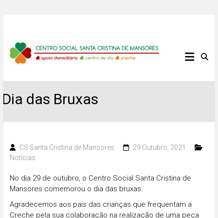
Skip
to
content
Centro
Social
Santa
Dia das Bruxas
Cristina
de
CS Santa Cristina de Mansores
29 Outubro, 2021
Notícias
Mansores
No dia 29 de outubro, o Centro Social Santa Cristina de
Mansores comemorou o dia das bruxas.
Agradecemos aos pais das crianças que frequentam a
Creche pela sua colaboração na realização de uma peça