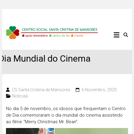
Skip
to
content
Centro
Social
Dia Mundial do Cinema
Santa
Cristina
de
CS Santa Cristina de Mansores
6 Novembro, 2020
Notícias
Mansores
No dia 5 de novembro, os idosos que frequentam o Centro
de Dia comemoraram o dia mundial do cinema assistindo
ao filme “Merry Christmas Mr. Bean”.