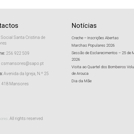
tactos
Notícias
 Social Santa Cristina de
Creche – Inscrições Abertas
res
Marchas Populares 2026
Sessão de Esclarecimentos – 25 de 
ne:
256 922 509
2026
csmansores@sapo.pt
Visita ao Quartel dos Bombeiros Volu
a:
Avenida da Igreja, N.º 25
de Arouca
Dia da Mãe
– 418 Mansores
. All rights reserved.
sores