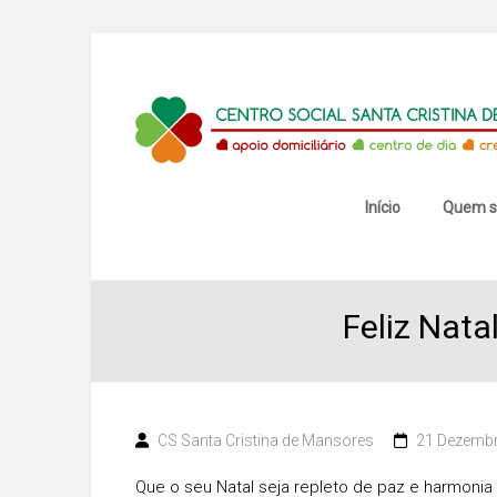
Skip
to
content
Centro
Social
Santa
Início
Quem 
Cristina
de
Feliz Nata
Mansores
CS Santa Cristina de Mansores
21 Dezembr
Que o seu Natal seja repleto de paz e harmonia