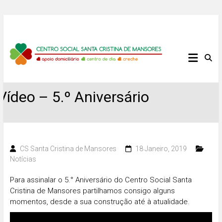
Skip
to
content
Centro
Social
Vídeo – 5.º Aniversário
Santa
Cristina
de
CS Santa Cristina de Mansores
18 Janeiro, 2019
Notícias
Mansores
Para assinalar o 5.° Aniversário do Centro Social Santa
Cristina de Mansores partilhamos consigo alguns
momentos, desde a sua construção até à atualidade.