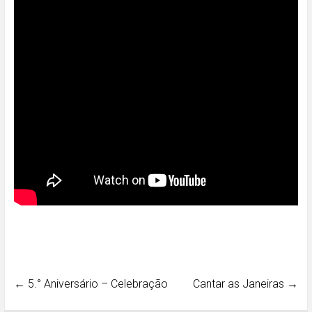
←
5.° Aniversário – Celebração
Cantar as Janeiras
→