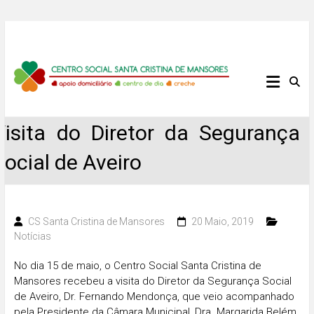
Skip
to
content
Centro
Social
Visita do Diretor da Segurança
Santa
Social de Aveiro
Cristina
de
CS Santa Cristina de Mansores
20 Maio, 2019
Mansores
Notícias
No dia 15 de maio, o Centro Social Santa Cristina de
Mansores recebeu a visita do Diretor da Segurança Social
de Aveiro, Dr. Fernando Mendonça, que veio acompanhado
pela Presidente da Câmara Municipal, Dra. Margarida Belém