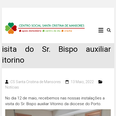
Skip
to
content
Centro
Social
Visita do Sr. Bispo auxiliar
Santa
Vitorino
Cristina
de
CS Santa Cristina de Mansores
13 Maio, 2022
Mansores
Notícias
No dia 12 de maio, recebemos nas nossas instalações a
visita do Sr. Bispo auxiliar Vitorino da diocese do Porto.