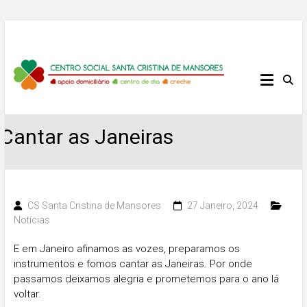
Skip
to
content
Centro
Social
Santa
Cantar as Janeiras
Cristina
de
CS Santa Cristina de Mansores
27 Janeiro, 2024
Notícias
Mansores
E em Janeiro afinamos as vozes, preparamos os
instrumentos e fomos cantar as Janeiras. Por onde
passamos deixamos alegria e prometemos para o ano lá
voltar.