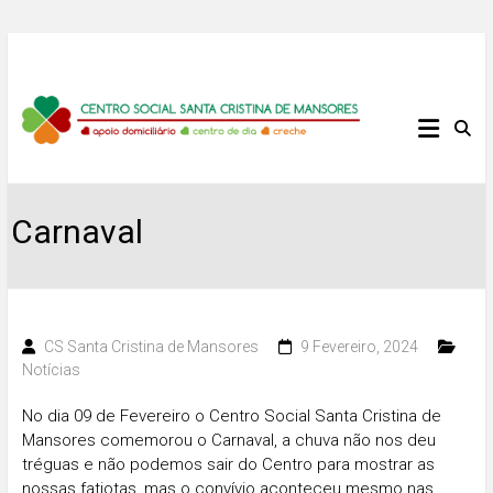
Skip
to
content
Centro
Social
Santa
Carnaval
Cristina
de
CS Santa Cristina de Mansores
9 Fevereiro, 2024
Mansores
Notícias
No dia 09 de Fevereiro o Centro Social Santa Cristina de
Mansores comemorou o Carnaval, a chuva não nos deu
tréguas e não podemos sair do Centro para mostrar as
nossas fatiotas, mas o convívio aconteceu mesmo nas