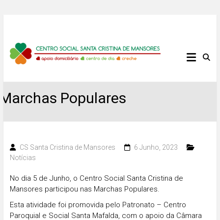
Skip
to
content
Centro
Social
Santa
Marchas Populares
Cristina
de
CS Santa Cristina de Mansores
6 Junho, 2023
Notícias
Mansores
No dia 5 de Junho, o Centro Social Santa Cristina de
Mansores participou nas Marchas Populares.
Esta atividade foi promovida pelo Patronato – Centro
Paroquial e Social Santa Mafalda, com o apoio da Câmara