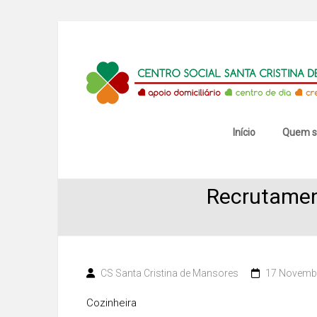
Skip
to
content
Centro
Social
Santa
Início
Quem 
Cristina
Recrutamen
de
Mansores
CS Santa Cristina de Mansores
17 Novemb
Cozinheira