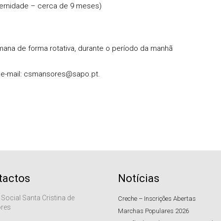
ternidade – cerca de 9 meses)
emana de forma rotativa, durante o período da manhã
e-mail:
csmansores@sapo.pt
.
tactos
Notícias
 Social Santa Cristina de
Creche – Inscrições Abertas
res
Marchas Populares 2026